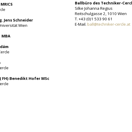
Ballbüro des Techniker-Cerc
k MRICS
Silke Johanna Regius
cle
Reitschulgasse 2, 1010 Wien
T. +43 (0)1 533 90 61
g. Jens Schneider
E-Mail.
ball@techniker-cercle.at
niversität Wien
ss MBA
Adám
Cercle
h
ercle
 ( FH) Benedikt Hofer MSc
ercle