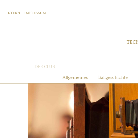
INTERN
IMPRESSUM
TEC
DER CLUB
Allgemeines
Ballgeschichte