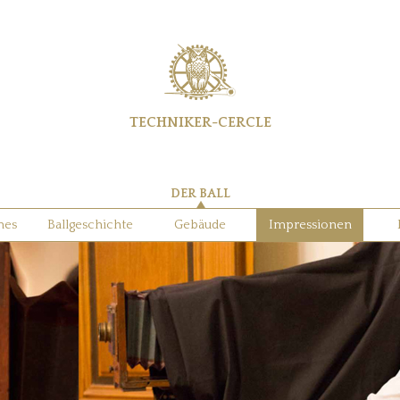
TECHNIKER-CERCLE
DER BALL
nes
Ballgeschichte
Gebäude
Impressionen